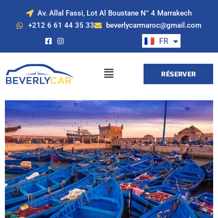
Av. Allal Fassi, Lot Al Boustane N° 4 Marrakech
EN
+212 6 61 44 35 33
beverlycarmaroc@gmail.com
ES
FR
DE
RÉSERVER