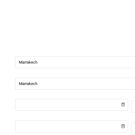
Beverly Cars
Bienvenue chez
Beverly Cars Marrakech
, votre référenc
de véhicules avec ou sans chauffeur à Marrakech.
Ville de départ
Ville de retour
Date de récupération
H
Date de retour
H