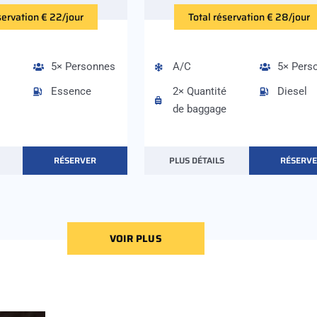
servation € 22/jour
Total réservation € 28/jour
5× Personnes
A/C
5× Pers
Essence
2× Quantité
Diesel
de baggage
RÉSERVER
PLUS DÉTAILS
RÉSERV
VOIR PLUS