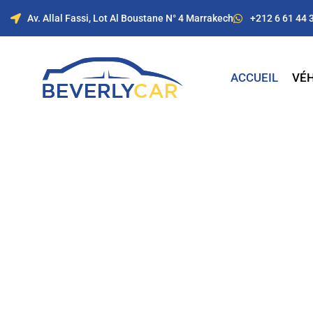
Av. Allal Fassi, Lot Al Boustane N° 4 Marrakech
+212 6 61 44 
ACCUEIL
VÉH
Location de voitur
Marrakech avec