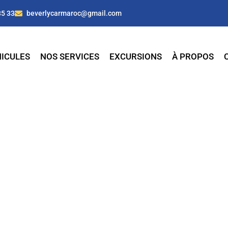
35 33
beverlycarmaroc@gmail.com
ICULES
NOS SERVICES
EXCURSIONS
À PROPOS
e à