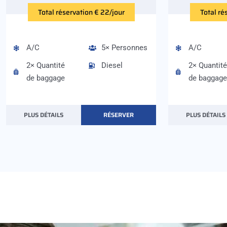
Total réservation € 22/jour
Total ré
A/C
5× Personnes
A/C
2× Quantité
Diesel
2× Quantité
de baggage
de baggage
PLUS DÉTAILS
RÉSERVER
PLUS DÉTAILS