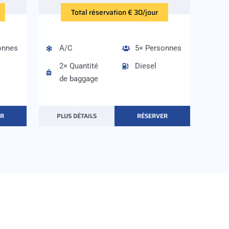
Total réservation € 30/jour
onnes
A/C
5× Personnes
2× Quantité
Diesel
de baggage
ER
PLUS DÉTAILS
RÉSERVER