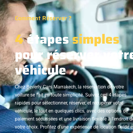
Comment Réserver ?
4
étapes
simples
pour réserver votr
véhicule
Chez Beverly Cars Marrakech, la réservation de votre
voiture se fait en toute simplicité. Suivez ces 4 étapes
rapides pour sélectionner, réserver, et récupérer votre
véhicule, le tout en quelques clics, avec des options de
paiement sécurisées et une livraison flexible à l'endroit d
votre choix. Profitez d'une expérience de location fluide e