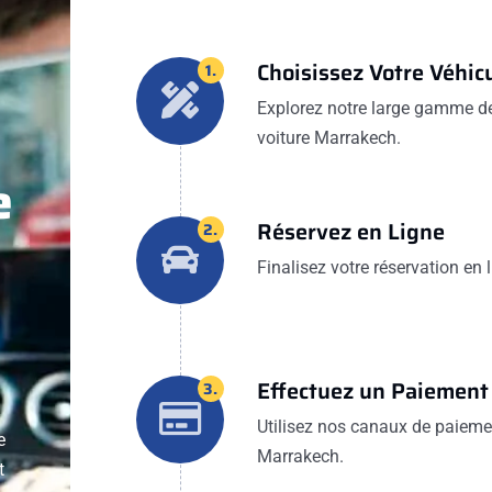
Choisissez Votre Véhic
1.
Explorez notre large gamme de 
voiture Marrakech.
e
Réservez en Ligne
2.
Finalisez votre réservation en
Effectuez un Paiement
3.
Utilisez nos canaux de paiemen
e
Marrakech.
t