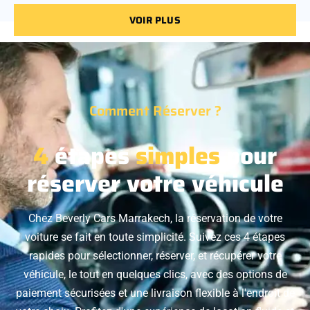
VOIR PLUS
Comment Réserver ?
4
étapes
simples
pour
réserver votre véhicule
Chez Beverly Cars Marrakech, la réservation de votre
voiture se fait en toute simplicité. Suivez ces 4 étapes
rapides pour sélectionner, réserver, et récupérer votre
véhicule, le tout en quelques clics, avec des options de
paiement sécurisées et une livraison flexible à l'endroit de