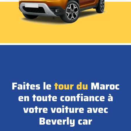
Faites le
tour
du
Maroc
en toute confiance à
votre voiture avec
Beverly car