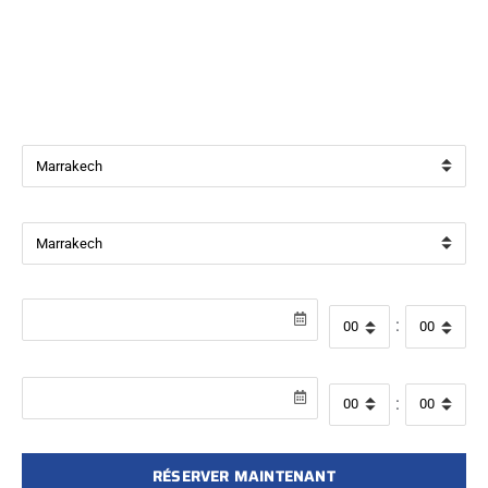
Bienvenue chez
Beverly Cars Marrakech
, votre référence
pour la location de véhicules avec ou sans chauffeur à
Marrakech.
Ville de départ
Ville de retour
Date de récupération
Heure de départ
:
Date de retour
Heure de retour
:
RÉSERVER MAINTENANT