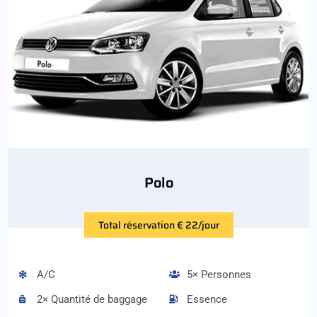
Polo
Total réservation € 22/jour
A/C
5× Personnes
2× Quantité de baggage
Essence