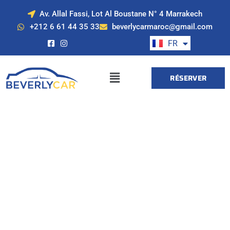
Av. Allal Fassi, Lot Al Boustane N° 4 Marrakech
EN
+212 6 61 44 35 33
beverlycarmaroc@gmail.com
ES
FR
DE
RÉSERVER
Location de voiture
à Marrakech avec
Beverly Cars