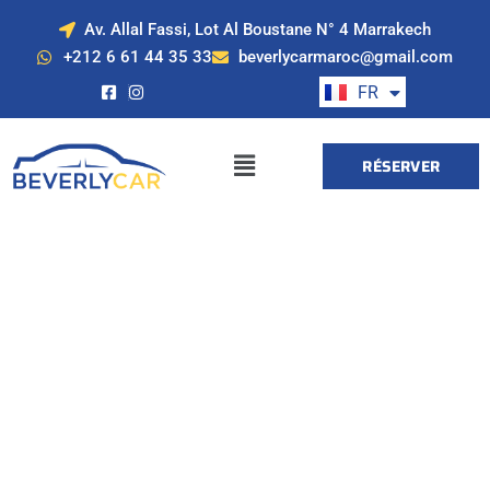
Av. Allal Fassi, Lot Al Boustane N° 4 Marrakech
EN
+212 6 61 44 35 33
beverlycarmaroc@gmail.com
ES
FR
DE
RÉSERVER
Location de voiture
à Marrakech avec
Beverly Cars