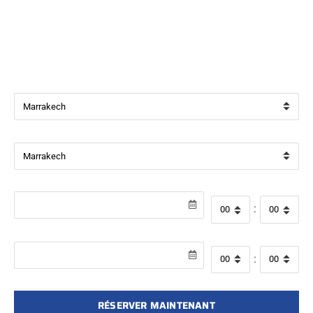
Bienvenue chez
Beverly Cars Marrakech
, votre référence
pour la location de véhicules avec ou sans chauffeur à
Marrakech.
Ville de départ
Ville de retour
Date de récupération
Heure de départ
:
Date de retour
Heure de retour
:
RÉSERVER MAINTENANT