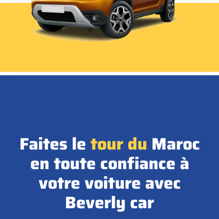
Faites le
tour
du
Maroc
en toute confiance à
votre voiture avec
Beverly car