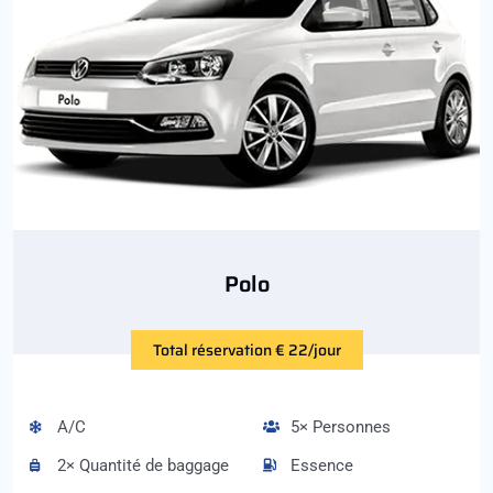
Polo
Total réservation € 22/jour
A/C
5× Personnes
2× Quantité de baggage
Essence