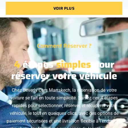
VOIR PLUS
Comment Réserver ?
4
étapes
simples
pour
réserver votre véhicule
Chez Beverly Cars Marrakech, la réservation de votre
voiture se fait en toute simplicité. Suivez ces 4 étapes
rapides pour sélectionner, réserver, et récupérer votre
véhicule, le tout en quelques clics, avec des options de
paiement sécurisées et une livraison flexible à l'endroit de