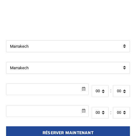
Bienvenue chez
Beverly Cars Marrakech
, votre référence
pour la location de véhicules avec ou sans chauffeur à
Marrakech.
Ville de départ
Ville de retour
Date de récupération
Heure de départ
:
Date de retour
Heure de retour
:
RÉSERVER MAINTENANT