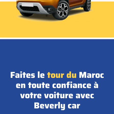
Faites le
tour
du
Maroc
en toute confiance à
votre voiture avec
Beverly car