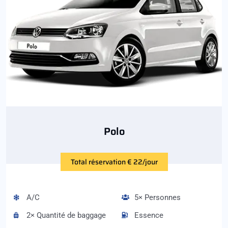
Polo
Total réservation € 22/jour
A/C
5× Personnes
2× Quantité de baggage
Essence