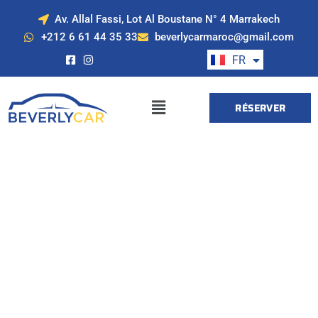
Av. Allal Fassi, Lot Al Boustane N° 4 Marrakech
EN
+212 6 61 44 35 33
beverlycarmaroc@gmail.com
ES
FR
DE
RÉSERVER
Location de voiture
à Marrakech avec
Beverly Cars