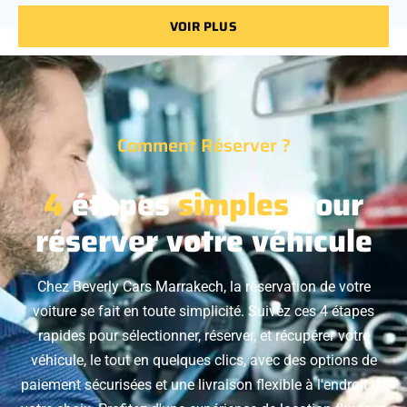
VOIR PLUS
Comment Réserver ?
4
étapes
simples
pour
réserver votre véhicule
Chez Beverly Cars Marrakech, la réservation de votre
voiture se fait en toute simplicité. Suivez ces 4 étapes
rapides pour sélectionner, réserver, et récupérer votre
véhicule, le tout en quelques clics, avec des options de
paiement sécurisées et une livraison flexible à l'endroit de