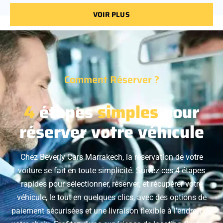
VOIR PLUS
Comment Réserver ?
4
étapes
simples
pour
réserver votre véhicule
Chez Beverly Cars Marrakech, la réservation de votre
voiture se fait en toute simplicité. Suivez ces 4 étapes
rapides pour sélectionner, réserver, et récupérer votre
véhicule, le tout en quelques clics, avec des options de
paiement sécurisées et une livraison flexible à l'endroit de