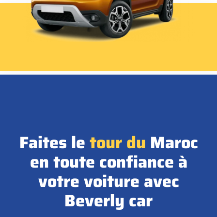
Faites le
tour
du
Maroc
en toute confiance à
votre voiture avec
Beverly car