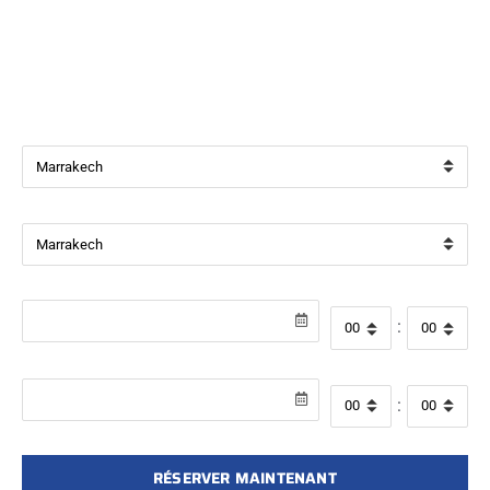
Bienvenue chez
Beverly Cars Marrakech
, votre référence
pour la location de véhicules avec ou sans chauffeur à
Marrakech.
Ville de départ
Ville de retour
Date de récupération
Heure de départ
:
Date de retour
Heure de retour
:
RÉSERVER MAINTENANT