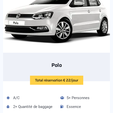
Polo
Total réservation € 22/jour
A/C
5× Personnes
2× Quantité de baggage
Essence