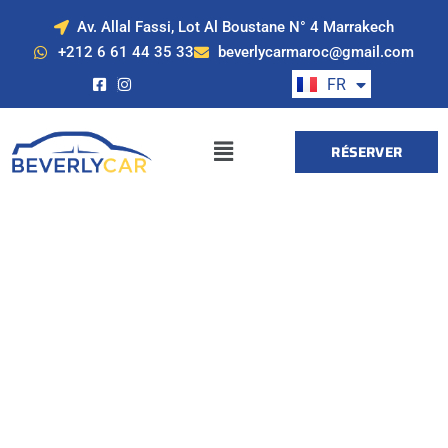
Av. Allal Fassi, Lot Al Boustane N° 4 Marrakech
EN
+212 6 61 44 35 33
beverlycarmaroc@gmail.com
ES
FR
DE
RÉSERVER
Location de voiture
à Marrakech avec
Beverly Cars