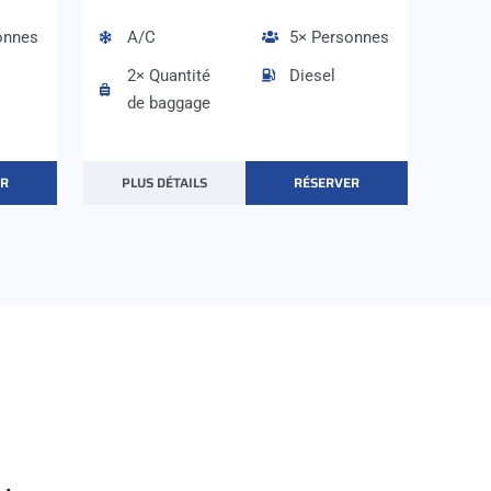
onnes
A/C
5× Personnes
2× Quantité
Diesel
de baggage
ER
PLUS DÉTAILS
RÉSERVER