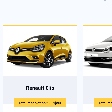
Renault Clio
Total réservation € 22/jour
Total ré