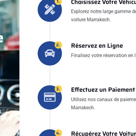
Choisissez Votre Véhic
1.
Explorez notre large gamme de 
voiture Marrakech.
e
Réservez en Ligne
2.
Finalisez votre réservation en
Effectuez un Paiement
3.
Utilisez nos canaux de paiemen
e
Marrakech.
t
Récupérez Votre Voitu
4.