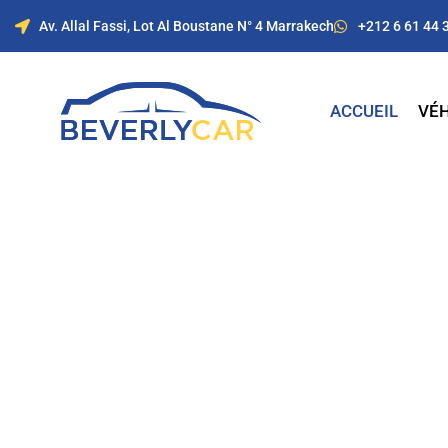
Av. Allal Fassi, Lot Al Boustane N° 4 Marrakech
+212 6 61 44 
ACCUEIL
VÉH
Location de voitur
Marrakech avec