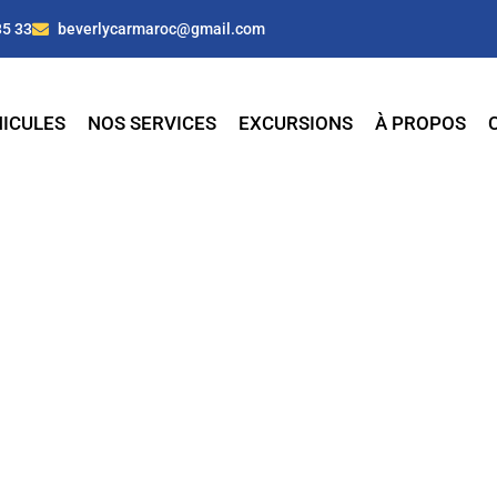
35 33
beverlycarmaroc@gmail.com
ICULES
NOS SERVICES
EXCURSIONS
À PROPOS
e à