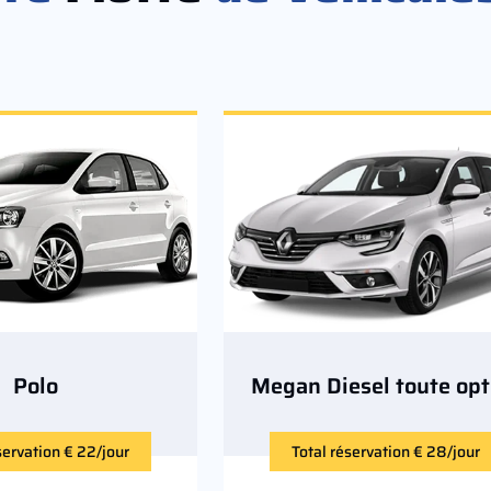
Polo
Megan Diesel toute opt
servation € 22/jour
Total réservation € 28/jour