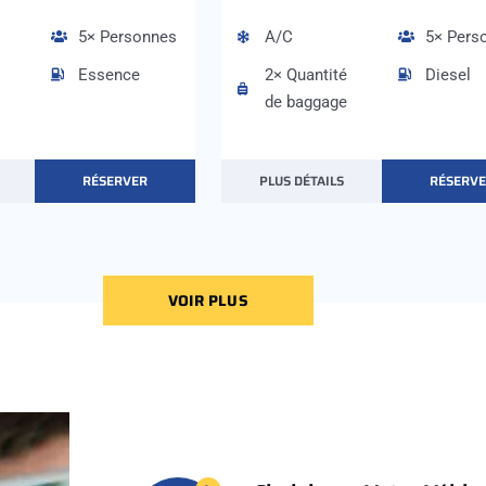
5× Personnes
A/C
5× Pers
Essence
2× Quantité
Diesel
de baggage
RÉSERVER
PLUS DÉTAILS
RÉSERV
VOIR PLUS