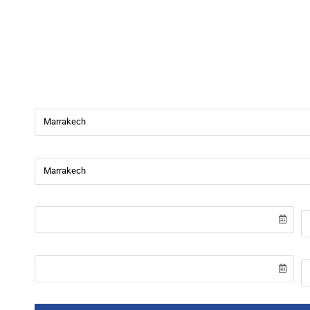
Beverly Cars
Bienvenue chez
Beverly Cars Marrakech
, votre référenc
de véhicules avec ou sans chauffeur à Marrakech.
Ville de départ
Ville de retour
Date de récupération
H
Date de retour
H