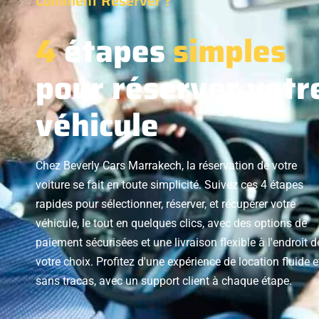
Comment Réserver ?
4
étapes
simples
pour réserver votr
véhicule
Chez Beverly Cars Marrakech, la réservation de votre
voiture se fait en toute simplicité. Suivez ces 4 étapes
rapides pour sélectionner, réserver, et récupérer votre
véhicule, le tout en quelques clics, avec des options de
paiement sécurisées et une livraison flexible à l'endroit d
votre choix. Profitez d'une expérience de location fluide e
sans tracas, avec un support client à chaque étape.