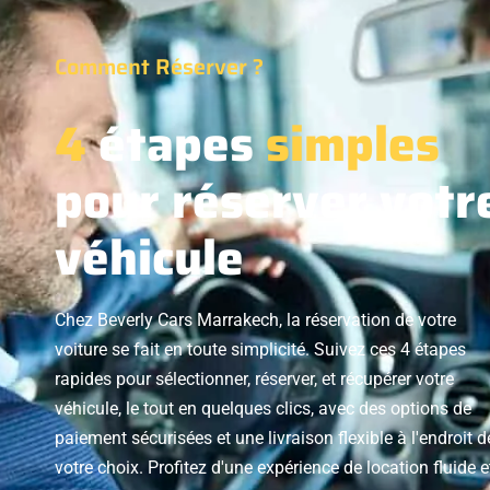
Comment Réserver ?
4
étapes
simples
pour réserver votr
véhicule
Chez Beverly Cars Marrakech, la réservation de votre
voiture se fait en toute simplicité. Suivez ces 4 étapes
rapides pour sélectionner, réserver, et récupérer votre
véhicule, le tout en quelques clics, avec des options de
paiement sécurisées et une livraison flexible à l'endroit d
votre choix. Profitez d'une expérience de location fluide e