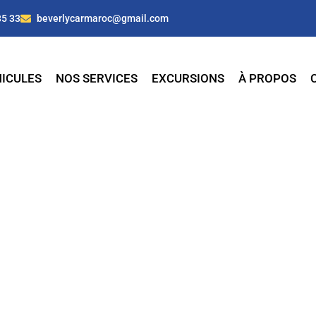
35 33
beverlycarmaroc@gmail.com
ICULES
NOS SERVICES
EXCURSIONS
À PROPOS
e à