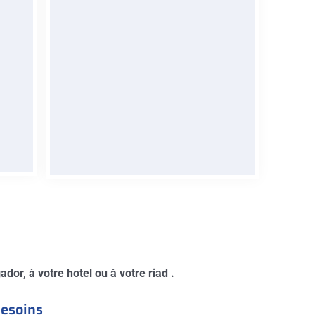
iez
Découvrez les merveilles du
Maroc avec nos services dédiés
la
aux excursions sur mesure. Idéale
e
pour tout le monde.
e
RÉSERVER
dor, à votre hotel ou à votre riad .
besoins