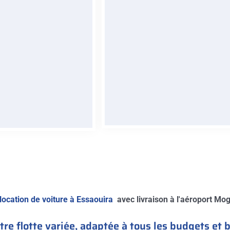
ez sans limites et
Louez à long terme et bénéfic
 Maroc librement avec
de tarifs plus flexibles, en
de location de voiture
particulier pour les clients à 
Marrakech.
recherche de location voitur
Marrakech long duré
RÉSERVER
ÉSERVER
location de voiture à Essaouira
avec livraison à l'aéroport Moga
re flotte variée, adaptée à tous les budgets et 