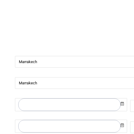
Beverly Cars
Bienvenue chez
Beverly Cars Marrakech
, votre référenc
de véhicules avec ou sans chauffeur à Marrakech.
Ville de départ
Ville de retour
Date de récupération
H
Date de retour
H