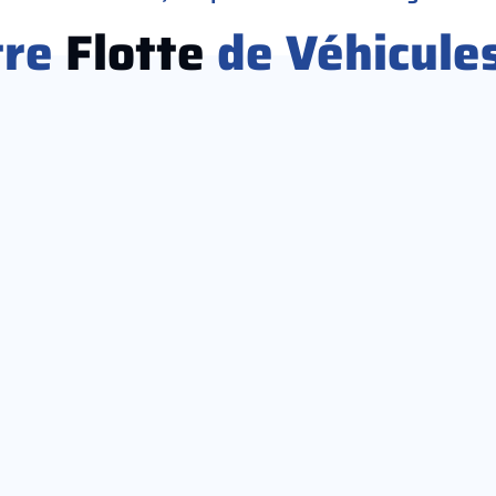
tre
Flotte
de Véhicule