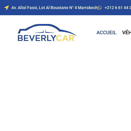
Av. Allal Fassi, Lot Al Boustane N° 4 Marrakech
+212 6 61 44 
ACCUEIL
VÉH
Location de voitur
Marrakech avec