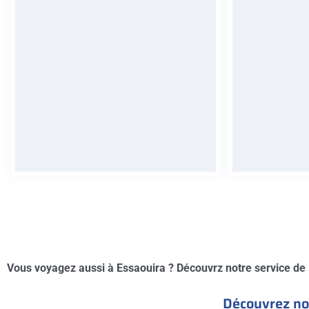
Profitez de notre service client
Conduis
disponible à tout moment pour un
explorez le
séjour sans souci lors de votre
nos offres 
location voiture Marrakech.
RÉSERVER
R
Vous voyagez aussi à Essaouira ? Découvrz notre service de
Découvrez not