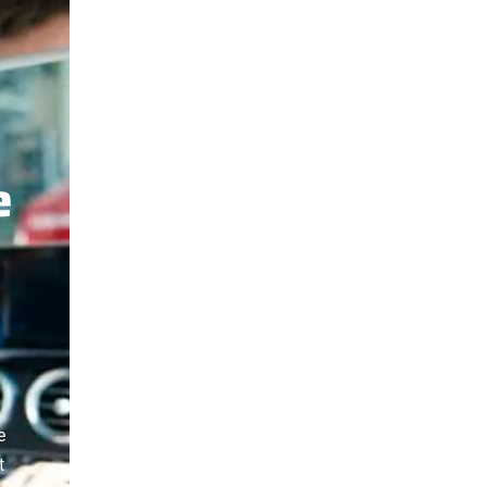
e
e
t