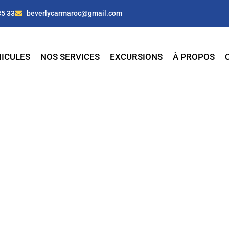
35 33
beverlycarmaroc@gmail.com
ICULES
NOS SERVICES
EXCURSIONS
À PROPOS
e à