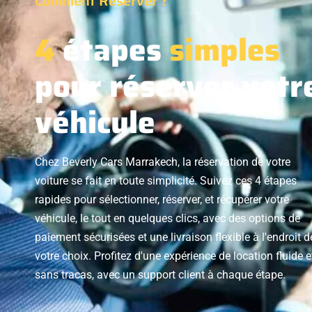
Comment Réserver ?
4
étapes
simples
pour réserver votr
véhicule
Chez Beverly Cars Marrakech, la réservation de votre
voiture se fait en toute simplicité. Suivez ces 4 étapes
rapides pour sélectionner, réserver, et récupérer votre
véhicule, le tout en quelques clics, avec des options de
paiement sécurisées et une livraison flexible à l'endroit d
votre choix. Profitez d'une expérience de location fluide e
sans tracas, avec un support client à chaque étape.