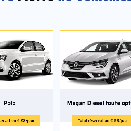
Polo
Megan Diesel toute opt
servation € 22/jour
Total réservation € 28/jour