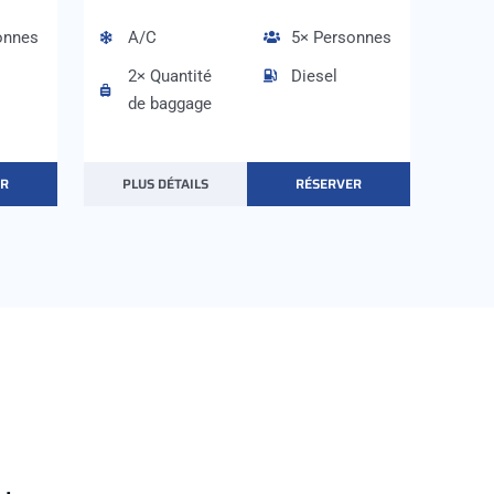
onnes
A/C
5× Personnes
2× Quantité
Diesel
de baggage
ER
PLUS DÉTAILS
RÉSERVER