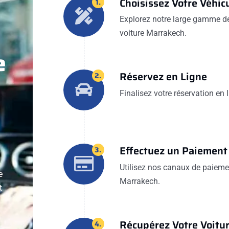
Choisissez Votre Véhic
1.
Explorez notre large gamme de 
voiture Marrakech.
e
Réservez en Ligne
2.
Finalisez votre réservation en
Effectuez un Paiement
3.
Utilisez nos canaux de paiemen
e
Marrakech.
t
Récupérez Votre Voitu
4.