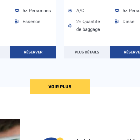
5× Personnes
A/C
5× Pers
Essence
2× Quantité
Diesel
de baggage
RÉSERVER
PLUS DÉTAILS
RÉSERV
VOIR PLUS