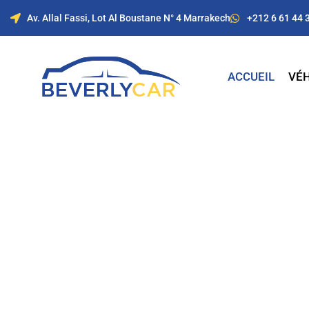
Av. Allal Fassi, Lot Al Boustane N° 4 Marrakech
+212 6 61 44 
ACCUEIL
VÉH
Location de voitur
Marrakech avec