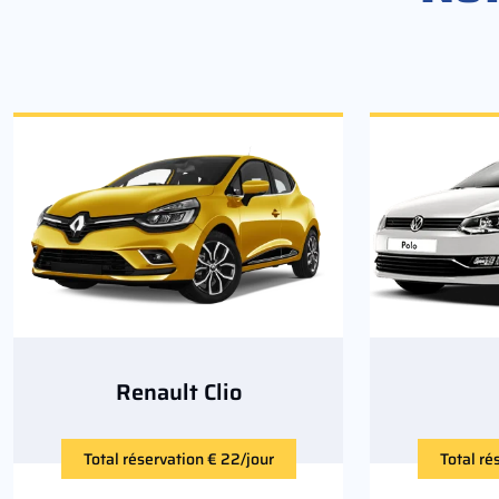
Renault Clio
Total réservation € 22/jour
Total ré