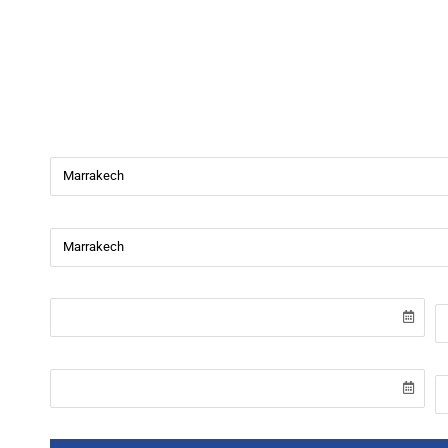
Beverly Cars
Bienvenue chez
Beverly Cars Marrakech
, votre référenc
de véhicules avec ou sans chauffeur à Marrakech.
Ville de départ
Ville de retour
Date de récupération
H
Date de retour
H