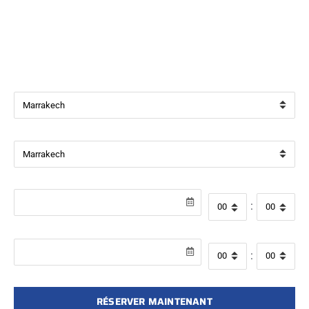
Bienvenue chez
Beverly Cars Marrakech
, votre référence
pour la location de véhicules avec ou sans chauffeur à
Marrakech.
Ville de départ
Ville de retour
Date de récupération
Heure de départ
:
Date de retour
Heure de retour
:
RÉSERVER MAINTENANT