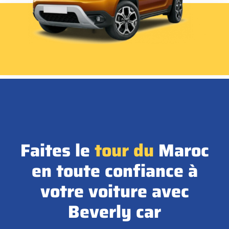
Faites le
tour
du
Maroc
en toute confiance à
votre voiture avec
Beverly car