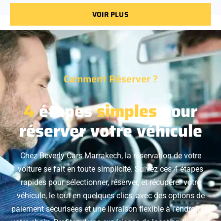
VOIR PLUS
Comment Réserver ?
4
étapes
simples
pour
réserver votre véhicule
Chez Beverly Cars Marrakech, la réservation de votre
voiture se fait en toute simplicité. Suivez ces 4 étapes
rapides pour sélectionner, réserver, et récupérer votre
véhicule, le tout en quelques clics, avec des options de
paiement sécurisées et une livraison flexible à l'endroit de