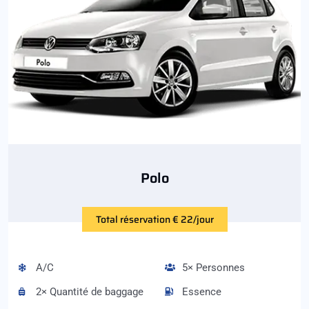
Polo
Total réservation € 22/jour
A/C
5× Personnes
2× Quantité de baggage
Essence