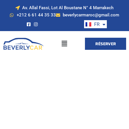
Av. Allal Fassi, Lot Al Boustane N° 4 Marrakech
EN
+212 6 61 44 35 33
beverlycarmaroc@gmail.com
ES
FR
DE
RÉSERVER
Location de voiture
à Marrakech avec
Beverly Cars