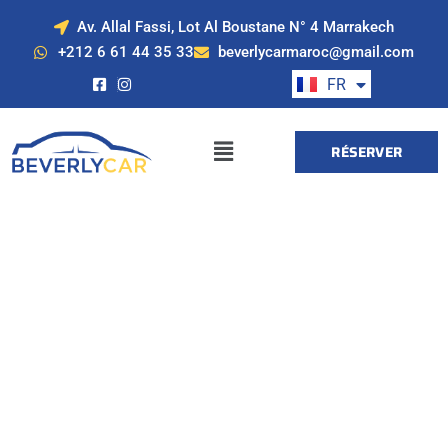
Av. Allal Fassi, Lot Al Boustane N° 4 Marrakech
EN
+212 6 61 44 35 33
beverlycarmaroc@gmail.com
ES
FR
DE
RÉSERVER
Location de voiture
à Marrakech avec
Beverly Cars