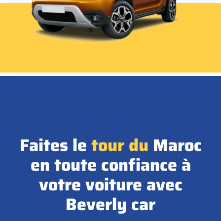
Faites le
tour
du
Maroc
en toute confiance à
votre voiture avec
Beverly car