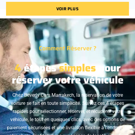
VOIR PLUS
Comment Réserver ?
4
étapes
simples
pour
réserver votre véhicule
Chez Beverly Cars Marrakech, la réservation de votre
voiture se fait en toute simplicité. Suivez ces 4 étapes
rapides pour sélectionner, réserver, et récupérer votre
véhicule, le tout en quelques clics, avec des options de
paiement sécurisées et une livraison flexible à l'endroit de