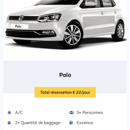
Polo
Total réservation € 22/jour
A/C
5× Personnes
2× Quantité de baggage
Essence