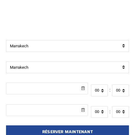
Bienvenue chez
Beverly Cars Marrakech
, votre référence
pour la location de véhicules avec ou sans chauffeur à
Marrakech.
Ville de départ
Ville de retour
Date de récupération
Heure de départ
:
Date de retour
Heure de retour
:
RÉSERVER MAINTENANT