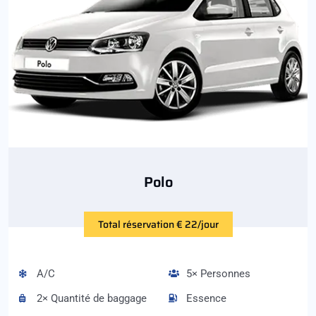
Polo
Total réservation € 22/jour
A/C
5× Personnes
2× Quantité de baggage
Essence