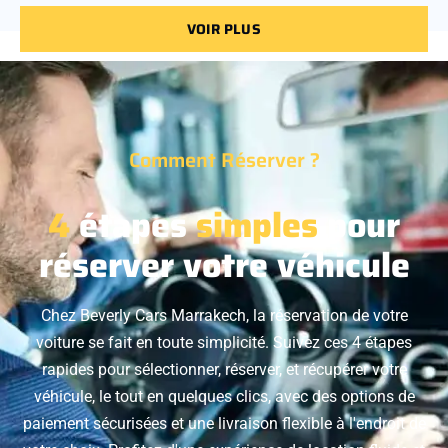
VOIR PLUS
Comment Réserver ?
4
étapes
simples
pour
réserver votre véhicule
Chez Beverly Cars Marrakech, la réservation de votre
voiture se fait en toute simplicité. Suivez ces 4 étapes
rapides pour sélectionner, réserver, et récupérer votre
véhicule, le tout en quelques clics, avec des options de
paiement sécurisées et une livraison flexible à l'endroit de