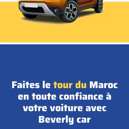
Faites le
tour
du
Maroc
en toute confiance à
votre voiture avec
Beverly car