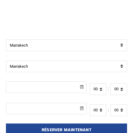
Bienvenue chez
Beverly Cars Marrakech
, votre référence
pour la location de véhicules avec ou sans chauffeur à
Marrakech.
Ville de départ
Ville de retour
Date de récupération
Heure de départ
:
Date de retour
Heure de retour
:
RÉSERVER MAINTENANT