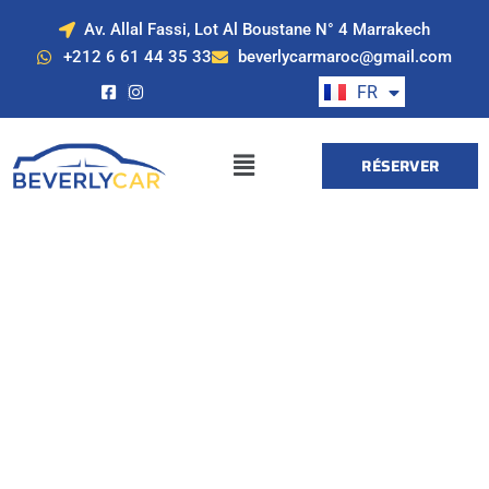
Av. Allal Fassi, Lot Al Boustane N° 4 Marrakech
EN
+212 6 61 44 35 33
beverlycarmaroc@gmail.com
ES
FR
DE
RÉSERVER
Location de voiture
à Marrakech avec
Beverly Cars