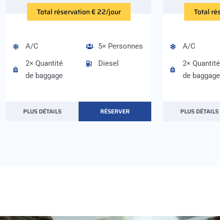
Total réservation € 22/jour
Total ré
A/C
5× Personnes
A/C
2× Quantité
Diesel
2× Quantité
de baggage
de baggage
PLUS DÉTAILS
RÉSERVER
PLUS DÉTAILS