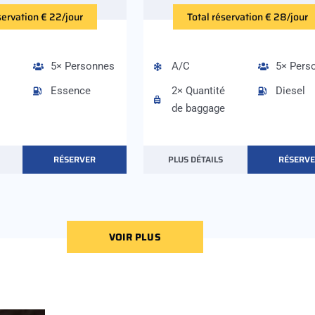
servation € 22/jour
Total réservation € 28/jour
5× Personnes
A/C
5× Pers
Essence
2× Quantité
Diesel
de baggage
RÉSERVER
PLUS DÉTAILS
RÉSERV
VOIR PLUS