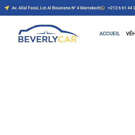
Av. Allal Fassi, Lot Al Boustane N° 4 Marrakech
+212 6 61 44 
ACCUEIL
VÉH
Location de voitur
Marrakech avec