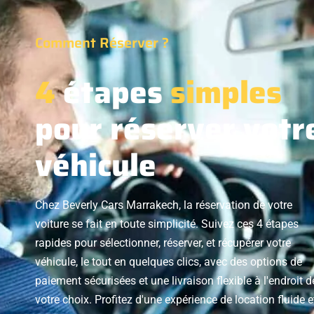
Comment Réserver ?
4
étapes
simples
pour réserver votr
véhicule
Chez Beverly Cars Marrakech, la réservation de votre
voiture se fait en toute simplicité. Suivez ces 4 étapes
rapides pour sélectionner, réserver, et récupérer votre
véhicule, le tout en quelques clics, avec des options de
paiement sécurisées et une livraison flexible à l'endroit d
votre choix. Profitez d'une expérience de location fluide e