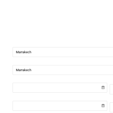
Beverly Cars
Bienvenue chez
Beverly Cars Marrakech
, votre référenc
de véhicules avec ou sans chauffeur à Marrakech.
Ville de départ
Ville de retour
Date de récupération
H
Date de retour
H