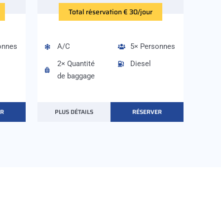
Total réservation € 30/jour
onnes
A/C
5× Personnes
2× Quantité
Diesel
de baggage
ER
PLUS DÉTAILS
RÉSERVER