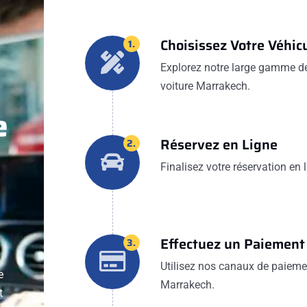
Choisissez Votre Véhic
1.
Explorez notre large gamme de 
voiture Marrakech.
e
Réservez en Ligne
2.
Finalisez votre réservation en
Effectuez un Paiement
3.
Utilisez nos canaux de paiemen
e
Marrakech.
t