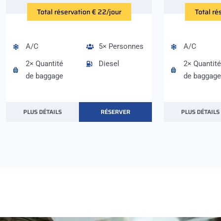
Total réservation € 22/jour
Total ré
A/C
5× Personnes
A/C
2× Quantité
Diesel
2× Quantité
de baggage
de baggage
PLUS DÉTAILS
RÉSERVER
PLUS DÉTAILS