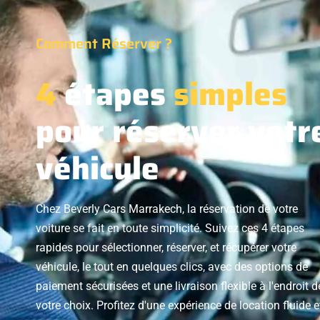
Comment Réserver ?
4
étapes
simples
pour réserver votr
véhicule
Chez Beverly Cars Marrakech, la réservation de votre
voiture se fait en toute simplicité. Suivez ces 4 étapes
rapides pour sélectionner, réserver, et récupérer votre
véhicule, le tout en quelques clics, avec des options de
paiement sécurisées et une livraison flexible à l'endroit d
votre choix. Profitez d'une expérience de location fluide e