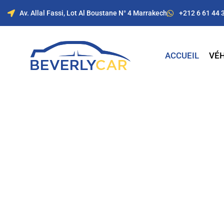
Av. Allal Fassi, Lot Al Boustane N° 4 Marrakech
+212 6 61 44 
ACCUEIL
VÉH
Location de voitur
Marrakech avec