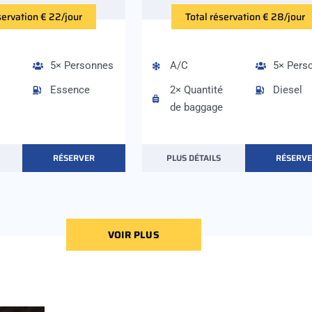
servation € 22/jour
Total réservation € 28/jour
5× Personnes
A/C
5× Pers
Essence
2× Quantité
Diesel
de baggage
RÉSERVER
PLUS DÉTAILS
RÉSERV
VOIR PLUS