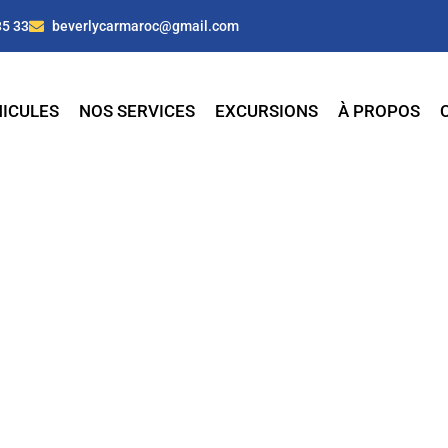
35 33
beverlycarmaroc@gmail.com
ICULES
NOS SERVICES
EXCURSIONS
À PROPOS
e à