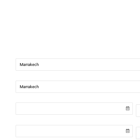
Beverly Cars
Bienvenue chez
Beverly Cars Marrakech
, votre référenc
de véhicules avec ou sans chauffeur à Marrakech.
Ville de départ
Ville de retour
Date de récupération
H
Date de retour
H