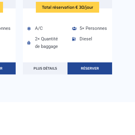
Total réservation € 30/jour
onnes
A/C
5× Personnes
2× Quantité
Diesel
de baggage
ER
PLUS DÉTAILS
RÉSERVER