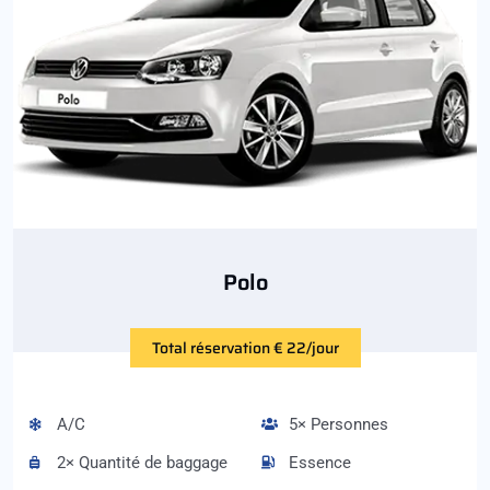
Polo
Total réservation € 22/jour
A/C
5× Personnes
2× Quantité de baggage
Essence