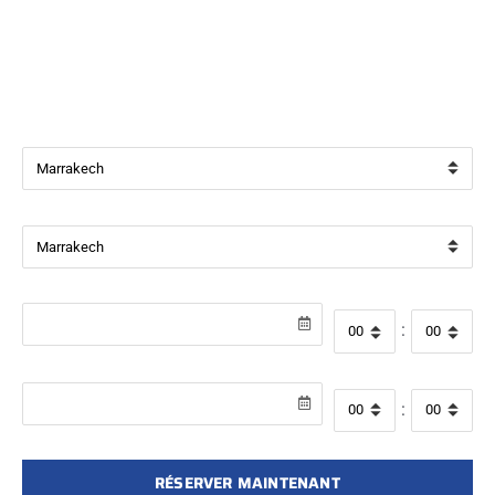
Bienvenue chez
Beverly Cars Marrakech
, votre référence
pour la location de véhicules avec ou sans chauffeur à
Marrakech.
Ville de départ
Ville de retour
Date de récupération
Heure de départ
:
Date de retour
Heure de retour
:
RÉSERVER MAINTENANT