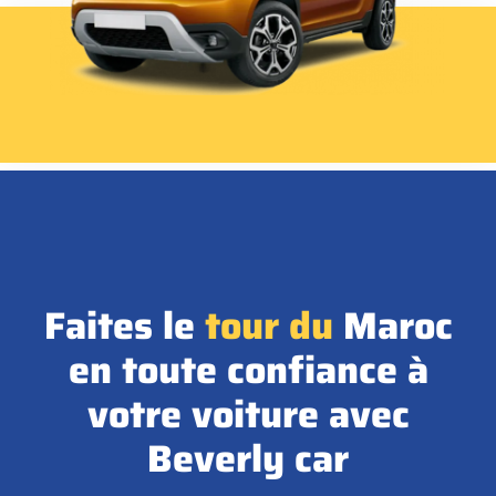
Faites le
tour
du
Maroc
en toute confiance à
votre voiture avec
Beverly car