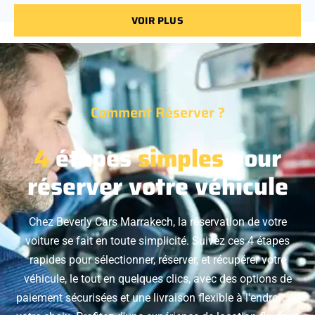
VOIR PLUS
Comment Réserver ?
4
étapes
simples
pour
réserver votre véhicule
Chez Beverly Cars Marrakech, la réservation de votre
voiture se fait en toute simplicité. Suivez ces 4 étapes
rapides pour sélectionner, réserver, et récupérer votre
véhicule, le tout en quelques clics, avec des options de
paiement sécurisées et une livraison flexible à l'endroit de