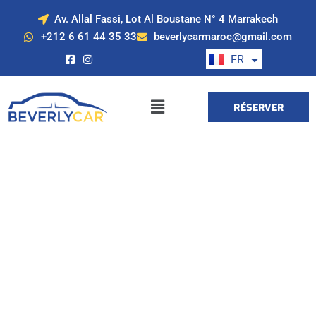
Av. Allal Fassi, Lot Al Boustane N° 4 Marrakech
EN
+212 6 61 44 35 33
beverlycarmaroc@gmail.com
ES
FR
DE
RÉSERVER
Location de voiture
à Marrakech avec
Beverly Cars