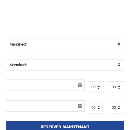
Bienvenue chez
Beverly Cars Marrakech
, votre référence
pour la location de véhicules avec ou sans chauffeur à
Marrakech.
Ville de départ
Ville de retour
Date de récupération
Heure de départ
:
Date de retour
Heure de retour
:
RÉSERVER MAINTENANT