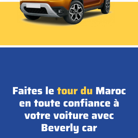
Faites le
tour
du
Maroc
en toute confiance à
votre voiture avec
Beverly car