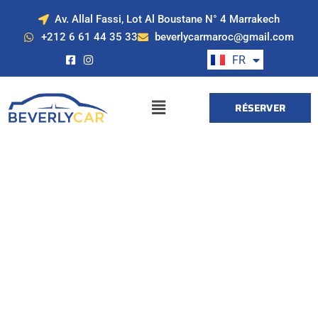
Av. Allal Fassi, Lot Al Boustane N° 4 Marrakech
EN
+212 6 61 44 35 33
beverlycarmaroc@gmail.com
ES
FR
DE
RÉSERVER
Location de voiture
à Marrakech avec
Beverly Cars