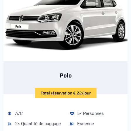
Polo
Total réservation € 22/jour
A/C
5× Personnes
2× Quantité de baggage
Essence