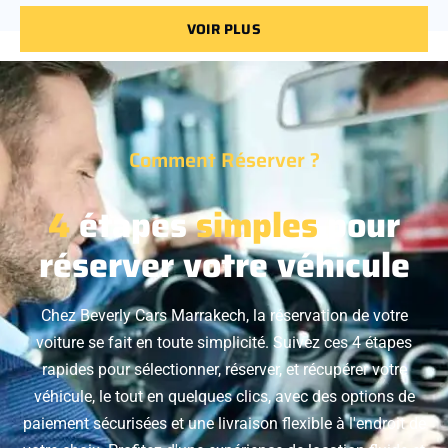
VOIR PLUS
Comment Réserver ?
4
étapes
simples
pour
réserver votre véhicule
Chez Beverly Cars Marrakech, la réservation de votre
voiture se fait en toute simplicité. Suivez ces 4 étapes
rapides pour sélectionner, réserver, et récupérer votre
véhicule, le tout en quelques clics, avec des options de
paiement sécurisées et une livraison flexible à l'endroit de