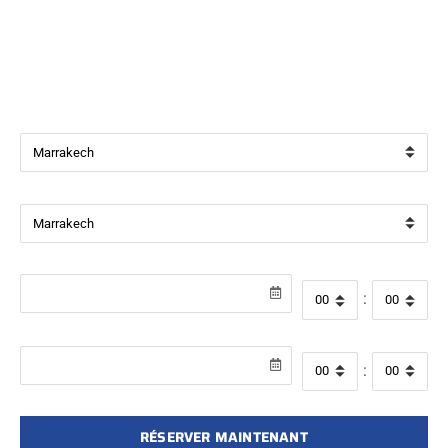
Bienvenue chez
Beverly Cars Marrakech
, votre référence
pour la location de véhicules avec ou sans chauffeur à
Marrakech.
Ville de départ
Ville de retour
Date de récupération
Heure de départ
:
Date de retour
Heure de retour
:
RÉSERVER MAINTENANT