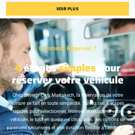
VOIR PLUS
Comment Réserver ?
4
étapes
simples
pour
réserver votre véhicule
Chez Beverly Cars Marrakech, la réservation de votre
voiture se fait en toute simplicité. Suivez ces 4 étapes
rapides pour sélectionner, réserver, et récupérer votre
véhicule, le tout en quelques clics, avec des options de
paiement sécurisées et une livraison flexible à l'endroit de