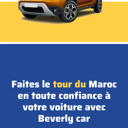
Faites le
tour
du
Maroc
en toute confiance à
votre voiture avec
Beverly car