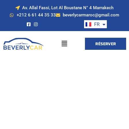
Av. Allal Fassi, Lot Al Boustane N° 4 Marrakech
EN
+212 6 61 44 35 33
beverlycarmaroc@gmail.com
ES
FR
DE
RÉSERVER
Location de voiture
à Marrakech avec
Beverly Cars