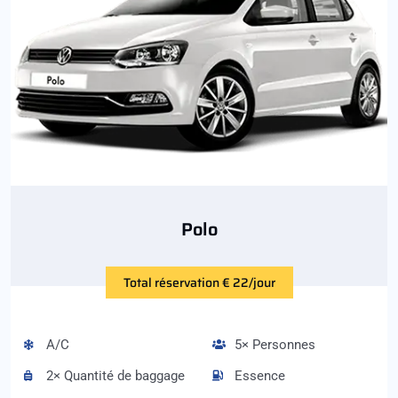
Polo
Total réservation € 22/jour
A/C
5× Personnes
2× Quantité de baggage
Essence