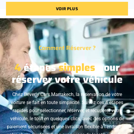
VOIR PLUS
Comment Réserver ?
4
étapes
simples
pour
réserver votre véhicule
Chez Beverly Cars Marrakech, la réservation de votre
voiture se fait en toute simplicité. Suivez ces 4 étapes
rapides pour sélectionner, réserver, et récupérer votre
véhicule, le tout en quelques clics, avec des options de
paiement sécurisées et une livraison flexible à l'endroit de