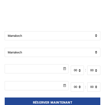
Bienvenue chez
Beverly Cars Marrakech
, votre référence
pour la location de véhicules avec ou sans chauffeur à
Marrakech.
Ville de départ
Ville de retour
Date de récupération
Heure de départ
:
Date de retour
Heure de retour
:
RÉSERVER MAINTENANT