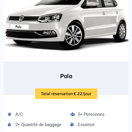
Polo
Total réservation € 22/jour
A/C
5× Personnes
2× Quantité de baggage
Essence