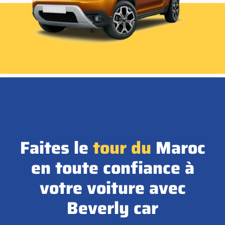
Faites le
tour
du
Maroc
en toute confiance à
votre voiture avec
Beverly car