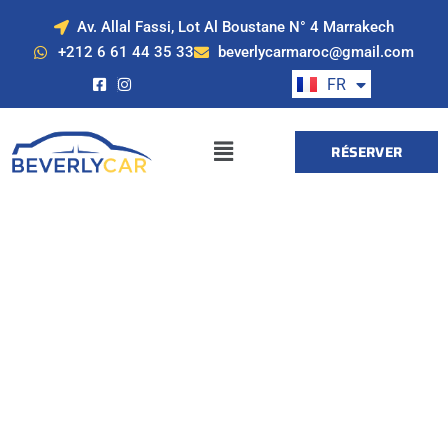
Av. Allal Fassi, Lot Al Boustane N° 4 Marrakech
EN
+212 6 61 44 35 33
beverlycarmaroc@gmail.com
ES
FR
DE
RÉSERVER
Location de voiture
à Marrakech avec
Beverly Cars