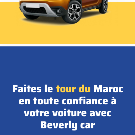
Faites le
tour
du
Maroc
en toute confiance à
votre voiture avec
Beverly car