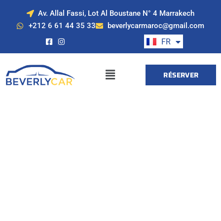
Av. Allal Fassi, Lot Al Boustane N° 4 Marrakech
EN
+212 6 61 44 35 33
beverlycarmaroc@gmail.com
ES
FR
DE
RÉSERVER
Location de voiture
à Marrakech avec
Beverly Cars