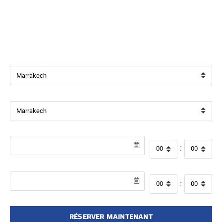
Bienvenue chez
Beverly Cars Marrakech
, votre référence
pour la location de véhicules avec ou sans chauffeur à
Marrakech.
Ville de départ
Ville de retour
Date de récupération
Heure de départ
:
Date de retour
Heure de retour
:
RÉSERVER MAINTENANT