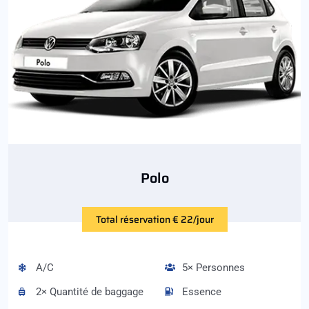
Polo
Total réservation € 22/jour
A/C
5× Personnes
2× Quantité de baggage
Essence