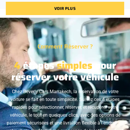
VOIR PLUS
Comment Réserver ?
4
étapes
simples
pour
réserver votre véhicule
Chez Beverly Cars Marrakech, la réservation de votre
voiture se fait en toute simplicité. Suivez ces 4 étapes
rapides pour sélectionner, réserver, et récupérer votre
véhicule, le tout en quelques clics, avec des options de
paiement sécurisées et une livraison flexible à l'endroit de