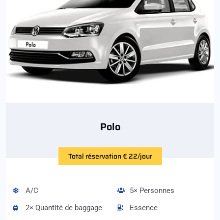
Polo
Total réservation € 22/jour
A/C
5× Personnes
2× Quantité de baggage
Essence