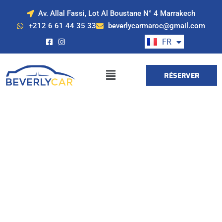
Av. Allal Fassi, Lot Al Boustane N° 4 Marrakech
EN
+212 6 61 44 35 33
beverlycarmaroc@gmail.com
ES
FR
DE
RÉSERVER
Location de voiture
à Marrakech avec
Beverly Cars