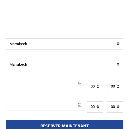
Bienvenue chez
Beverly Cars Marrakech
, votre référence
pour la location de véhicules avec ou sans chauffeur à
Marrakech.
Ville de départ
Ville de retour
Date de récupération
Heure de départ
:
Date de retour
Heure de retour
:
RÉSERVER MAINTENANT