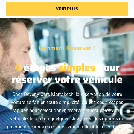
VOIR PLUS
Comment Réserver ?
4
étapes
simples
pour
réserver votre véhicule
Chez Beverly Cars Marrakech, la réservation de votre
voiture se fait en toute simplicité. Suivez ces 4 étapes
rapides pour sélectionner, réserver, et récupérer votre
véhicule, le tout en quelques clics, avec des options de
paiement sécurisées et une livraison flexible à l'endroit de