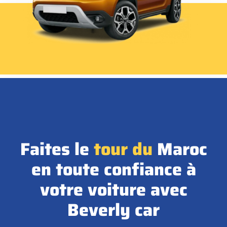
Faites le
tour
du
Maroc
en toute confiance à
votre voiture avec
Beverly car