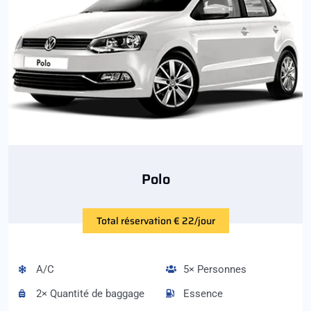
Polo
Total réservation € 22/jour
A/C
5× Personnes
2× Quantité de baggage
Essence