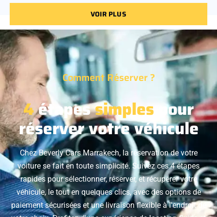
VOIR PLUS
Comment Réserver ?
4
étapes
simples
pour
réserver votre véhicule
Chez Beverly Cars Marrakech, la réservation de votre
voiture se fait en toute simplicité. Suivez ces 4 étapes
rapides pour sélectionner, réserver, et récupérer votre
véhicule, le tout en quelques clics, avec des options de
paiement sécurisées et une livraison flexible à l'endroit de