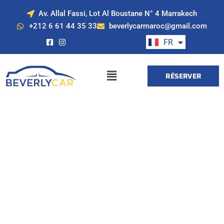
Av. Allal Fassi, Lot Al Boustane N° 4 Marrakech
EN
+212 6 61 44 35 33
beverlycarmaroc@gmail.com
ES
FR
DE
RÉSERVER
Location de voiture
à Marrakech avec
Beverly Cars