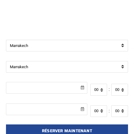
Bienvenue chez
Beverly Cars Marrakech
, votre référence
pour la location de véhicules avec ou sans chauffeur à
Marrakech.
Ville de départ
Ville de retour
Date de récupération
Heure de départ
:
Date de retour
Heure de retour
:
RÉSERVER MAINTENANT