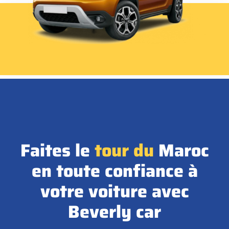
Faites le
tour
du
Maroc
en toute confiance à
votre voiture avec
Beverly car