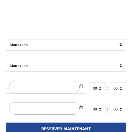
Bienvenue chez
Beverly Cars Marrakech
, votre référence
pour la location de véhicules avec ou sans chauffeur à
Marrakech.
Ville de départ
Ville de retour
Date de récupération
Heure de départ
:
Date de retour
Heure de retour
:
RÉSERVER MAINTENANT