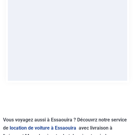
Excursions Exclusives
Découvrez les merveilles du Maroc avec nos
services dédiés aux excursions sur mesure.
Idéale pour tout le monde.
RÉSERVER
Vous voyagez aussi à Essaouira ? Découvrz notre service
de
location de voiture à Essaouira
avec livraison à