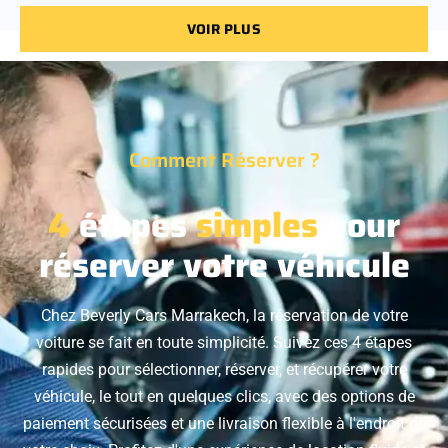
VOIR PLUS
Comment Réserver ?
4
étapes
simples
pour
réserver votre véhicule
Chez Beverly Cars Marrakech, la réservation de votre
voiture se fait en toute simplicité. Suivez ces 4 étapes
rapides pour sélectionner, réserver, et récupérer votre
véhicule, le tout en quelques clics, avec des options de
paiement sécurisées et une livraison flexible à l'endroit de