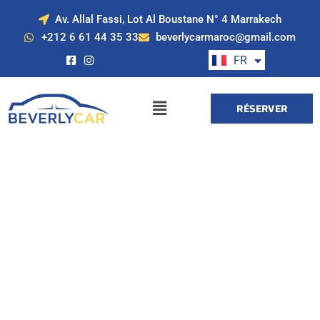
Av. Allal Fassi, Lot Al Boustane N° 4 Marrakech
EN
+212 6 61 44 35 33
beverlycarmaroc@gmail.com
ES
FR
DE
RÉSERVER
Location de voiture
à Marrakech avec
Beverly Cars