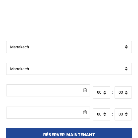
Bienvenue chez
Beverly Cars Marrakech
, votre référence
pour la location de véhicules avec ou sans chauffeur à
Marrakech.
Ville de départ
Ville de retour
Date de récupération
Heure de départ
:
Date de retour
Heure de retour
:
RÉSERVER MAINTENANT