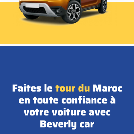
Faites le
tour
du
Maroc
en toute confiance à
votre voiture avec
Beverly car