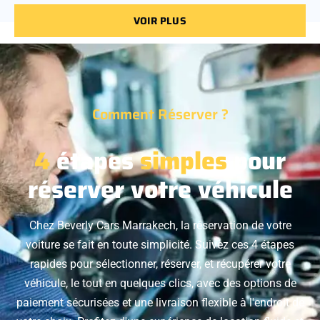
VOIR PLUS
Comment Réserver ?
4
étapes
simples
pour
réserver votre véhicule
Chez Beverly Cars Marrakech, la réservation de votre
voiture se fait en toute simplicité. Suivez ces 4 étapes
rapides pour sélectionner, réserver, et récupérer votre
véhicule, le tout en quelques clics, avec des options de
paiement sécurisées et une livraison flexible à l'endroit de