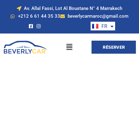
Av. Allal Fassi, Lot Al Boustane N° 4 Marrakech
EN
+212 6 61 44 35 33
beverlycarmaroc@gmail.com
ES
FR
DE
RÉSERVER
Location de voiture
à Marrakech avec
Beverly Cars