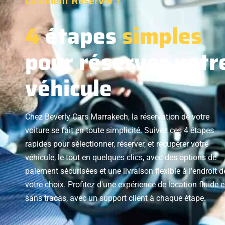
Comment Réserver ?
4
étapes
simples
pour réserver votr
véhicule
Chez Beverly Cars Marrakech, la réservation de votre
voiture se fait en toute simplicité. Suivez ces 4 étapes
rapides pour sélectionner, réserver, et récupérer votre
véhicule, le tout en quelques clics, avec des options de
paiement sécurisées et une livraison flexible à l'endroit d
votre choix. Profitez d'une expérience de location fluide e
sans tracas, avec un support client à chaque étape.