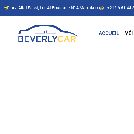
Av. Allal Fassi, Lot Al Boustane N° 4 Marrakech
+212 6 61 44 
ACCUEIL
VÉH
Location de voitur
Marrakech avec