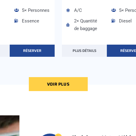
5× Personnes
A/C
5× Pers
Essence
2× Quantité
Diesel
de baggage
RÉSERVER
PLUS DÉTAILS
RÉSERV
VOIR PLUS