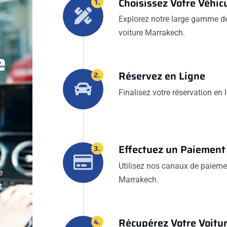
Choisissez Votre Véhic
1.
Explorez notre large gamme de 
voiture Marrakech.
e
Réservez en Ligne
2.
Finalisez votre réservation en
Effectuez un Paiement
3.
Utilisez nos canaux de paiemen
e
Marrakech.
t
Récupérez Votre Voitu
4.