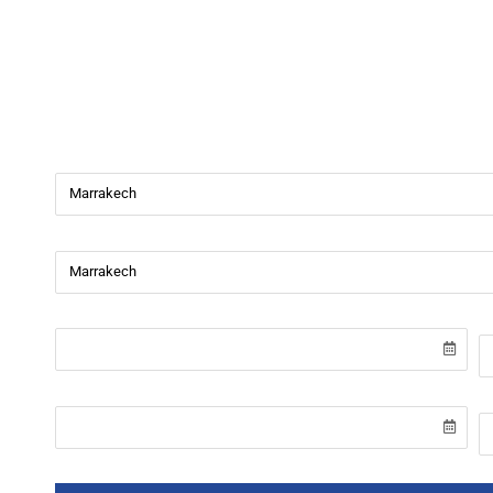
Beverly Cars
Bienvenue chez
Beverly Cars Marrakech
, votre référenc
de véhicules avec ou sans chauffeur à Marrakech.
Ville de départ
Ville de retour
Date de récupération
H
Date de retour
H