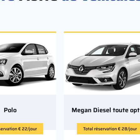
Polo
Megan Diesel toute opt
servation € 22/jour
Total réservation € 28/jour