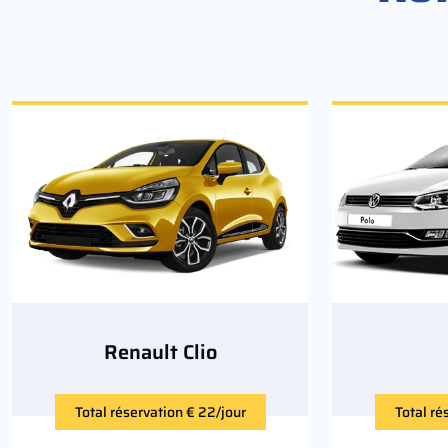
Renault Clio
Total réservation € 22/jour
Total ré