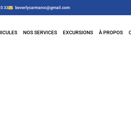
35 33
beverlycarmaroc@gmail.com
ICULES
NOS SERVICES
EXCURSIONS
À PROPOS
e à