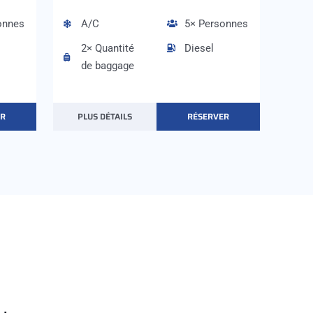
onnes
A/C
5× Personnes
2× Quantité
Diesel
de baggage
ER
PLUS DÉTAILS
RÉSERVER