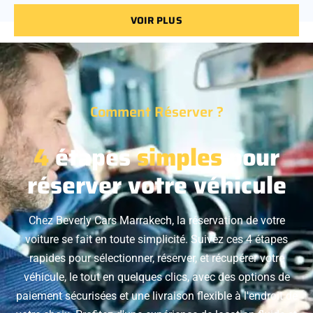
VOIR PLUS
Comment Réserver ?
4
étapes
simples
pour
réserver votre véhicule
Chez Beverly Cars Marrakech, la réservation de votre
voiture se fait en toute simplicité. Suivez ces 4 étapes
rapides pour sélectionner, réserver, et récupérer votre
véhicule, le tout en quelques clics, avec des options de
paiement sécurisées et une livraison flexible à l'endroit de