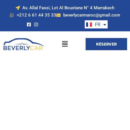
Av. Allal Fassi, Lot Al Boustane N° 4 Marrakech
EN
+212 6 61 44 35 33
beverlycarmaroc@gmail.com
ES
FR
DE
RÉSERVER
Location de voiture
à Marrakech avec
Beverly Cars