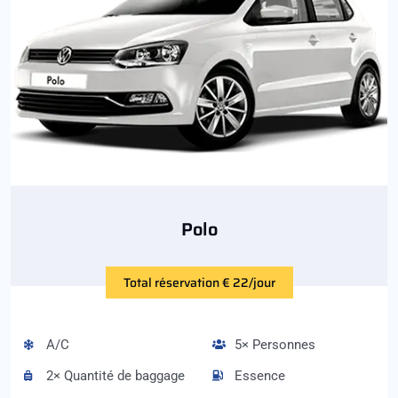
Polo
Total réservation € 22/jour
A/C
5× Personnes
2× Quantité de baggage
Essence