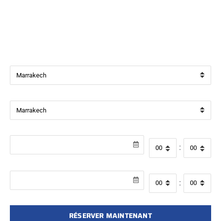
Bienvenue chez
Beverly Cars Marrakech
, votre référence
pour la location de véhicules avec ou sans chauffeur à
Marrakech.
Ville de départ
Ville de retour
Date de récupération
Heure de départ
:
Date de retour
Heure de retour
:
RÉSERVER MAINTENANT