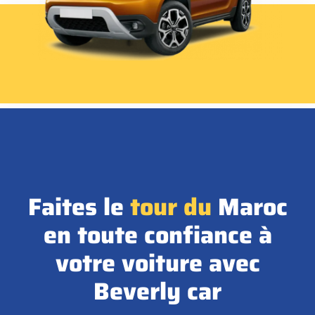
Faites le
tour
du
Maroc
en toute confiance à
votre voiture avec
Beverly car